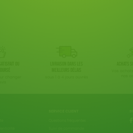
atisfait ou
Livraison dans les
Achats s
oursé
meilleurs délais
Vos achats
nos a
our changer
sous 1 à 4 jours ouvrés
avis
SERVICE CLIENT
S
te
Questions fréquentes
entialité
Suivi de commande