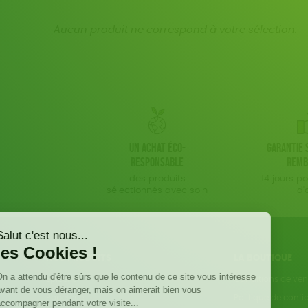
Aucun produit ne correspond à votre sélection.
Un achat éco-
Garantie s
responsable
remb
des produits
14 jours p
sélectionnés avec soin
d'
NOS PRODUITS
LA BOUTIQUE
Epicerie
Conditions de ven
Papeterie
Politique de confid