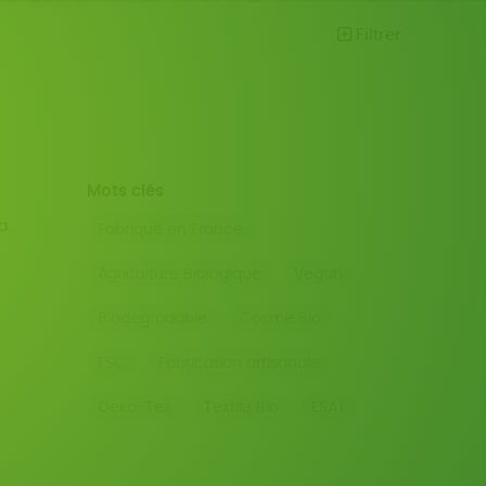
Filtrer
Mots clés
a
Fabriqué en France
Agriculture Biologique
Vegan
Biodégradable
Cosme Bio
FSC
Fabrication artisanale
Oeko-Tex
Textile Bio
ESAT