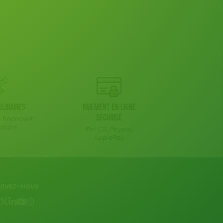
olidaires
Paiement en ligne
sécurisé
 financent
ctions
Par CB, Paypal,
ApplePay
UIVEZ-NOUS