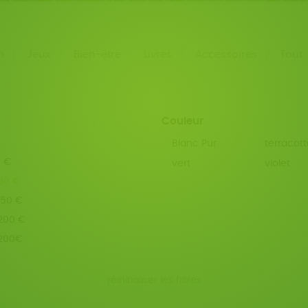
n
Jeux
Bien-être
Livres
Accessoires
Tout
Couleur
Blanc Pur
terracott
0 €
vert
violet
100 €
150 €
 200 €
 200€
réinitialiser les filtres