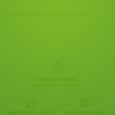
Fabriqué en France
Agriculture Biologique
JEUX
Disponibilité
150 € - 200 €
BIEN-ÊTRE
Fairtrade
Vegan
Biodégradable
Cosme Bio
Plus de 200€
Aucun produit ne correspond à votre sélection.
LIVRES
FSC
Fabrication artisanale
Oeko-Tex
ACCESSOIRES
Textile Bio
ESAT
TOUT
Un achat éco-responsable
des produits sélectionnés avec soin
Garantie satisfait ou remboursé
Livraison dans les meilleurs