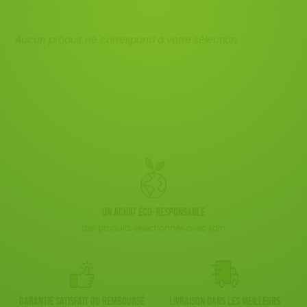
Fabriqué en France
Agriculture Biologique
JEUX
Disponibilité
150 € - 200 €
BIEN-ÊTRE
Fairtrade
Vegan
Biodégradable
Cosme Bio
Plus de 200€
Aucun produit ne correspond à votre sélection.
LIVRES
FSC
Fabrication artisanale
Oeko-Tex
ACCESSOIRES
Textile Bio
ESAT
TOUT
Un achat éco-responsable
des produits sélectionnés avec soin
Garantie satisfait ou remboursé
Livraison dans les meilleurs