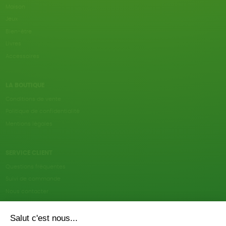
Maison
Jeux
Bien-être
Livres
Accessoires
LA BOUTIQUE
Conditions de vente
Politique de confidentialité
Mentions légales
SERVICE CLIENT
Questions fréquentes
Suivi de commande
Nous contacter
Renvoyer des articles