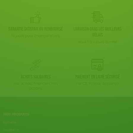
Garantie satisfait ou remboursé
Livraison dans les meilleurs
délais
14 jours pour changer d'avis
sous 1 à 4 jours ouvrés
Achats solidaires
Paiement en ligne sécurisé
Vos achats financent nos
Par CB, Paypal, ApplePay
actions
NOS PRODUITS
Epicerie
Papeterie