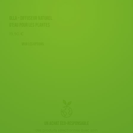
Fabriqué en France
Agriculture Biologique
JEUX
Disponibilité
150 € - 200 €
BIEN-ÊTRE
Fairtrade
Vegan
Biodégradable
Cosme Bio
Plus de 200€
OLLA – DIFFUSEUR NATUREL
LIVRES
D’EAU POUR LES PLANTES
FSC
Fabrication artisanale
Oeko-Tex
19,90
€
ACCESSOIRES
Textile Bio
ESAT
Voir les options
TOUT
Un achat éco-responsable
des produits sélectionnés avec soin