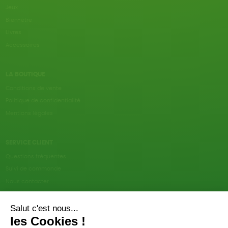
Jeux
Bien-être
Livres
Accessoires
LA BOUTIQUE
Conditions de vente
Politique de confidentialité
Mentions légales
SERVICE CLIENT
Questions fréquentes
Suivi de commande
Nous contacter
Renvoyer des articles
SUIVEZ-NOUS