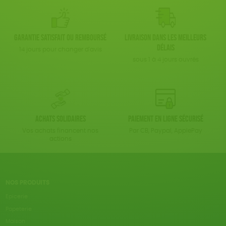
Garantie satisfait ou remboursé
Livraison dans les meilleurs
délais
14 jours pour changer d'avis
sous 1 à 4 jours ouvrés
Achats solidaires
Paiement en ligne sécurisé
Vos achats financent nos
Par CB, Paypal, ApplePay
actions
NOS PRODUITS
Epicerie
Papeterie
Maison