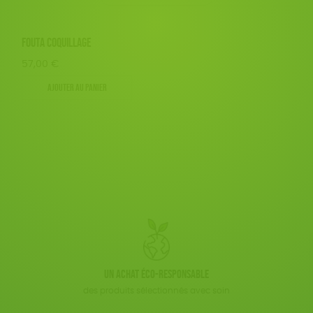
Vegan
Biodégradable
Cosme Bio
FSC
JEUX
Disponibilité
150 € - 200 €
BIEN-ÊTRE
Fabrication artisanale
Oeko-Tex
Textile Bio
Plus de 200€
FOUTA COQUILLAGE
LIVRES
ESAT
Fabriqué en France
Agriculture Biologique
57,00
€
ACCESSOIRES
Fairtrade
Ajouter au panier
TOUT
Un achat éco-responsable
des produits sélectionnés avec soin