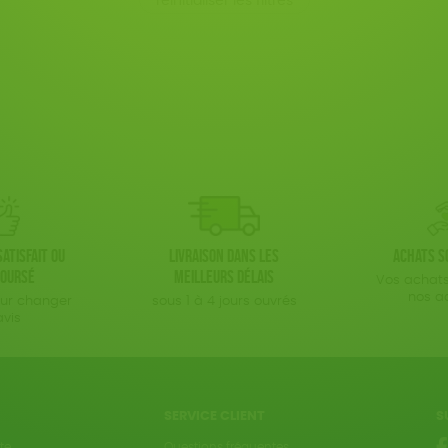
réinitialiser les filtres
atisfait ou
Livraison dans les
Achats s
oursé
meilleurs délais
Vos achats
nos a
our changer
sous 1 à 4 jours ouvrés
avis
SERVICE CLIENT
S
te
Questions fréquentes