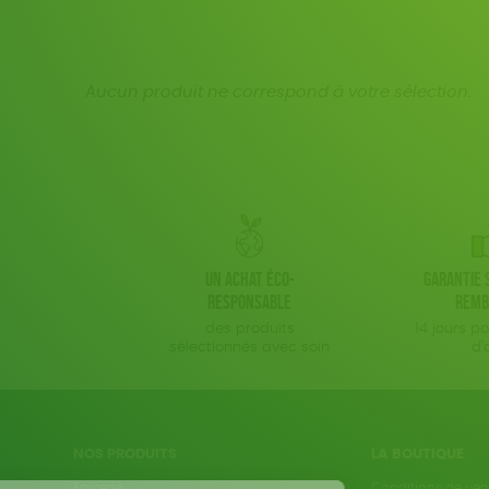
Aucun produit ne correspond à votre sélection.
Un achat éco-
Garantie s
responsable
remb
des produits
14 jours p
sélectionnés avec soin
d'
NOS PRODUITS
LA BOUTIQUE
Epicerie
Conditions de ven