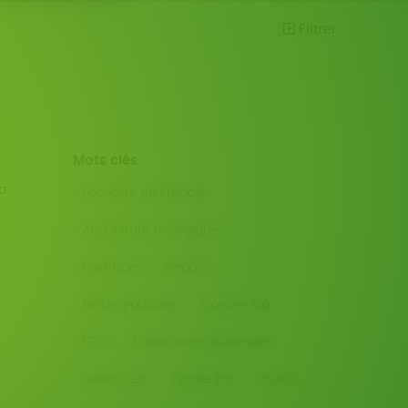
Filtrer
Mots clés
a
Fabriqué en France
Agriculture Biologique
Fairtrade
Vegan
Biodégradable
Cosme Bio
FSC
Fabrication artisanale
Oeko-Tex
Textile Bio
ESAT