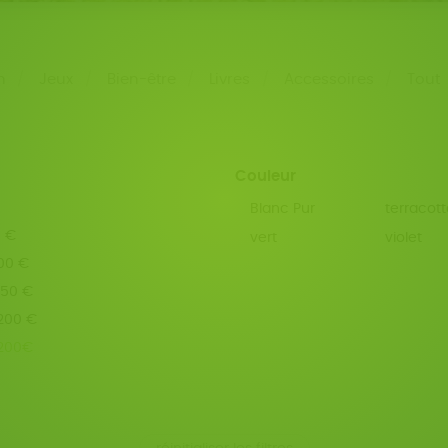
n
Jeux
Bien-être
Livres
Accessoires
Tout
Couleur
Blanc Pur
terracott
0 €
vert
violet
100 €
150 €
 200 €
 200€