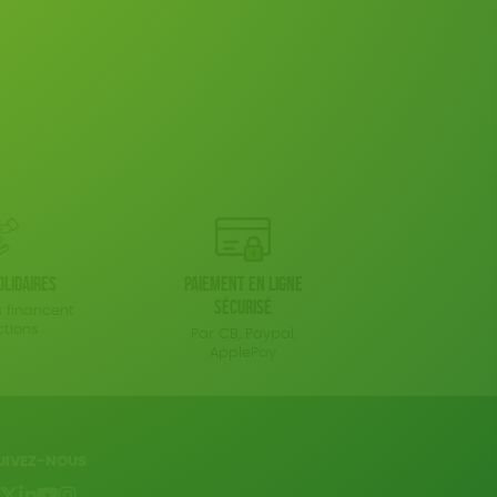
olidaires
Paiement en ligne
sécurisé
 financent
ctions
Par CB, Paypal,
ApplePay
UIVEZ-NOUS