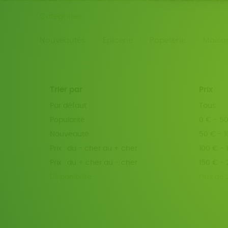
Catégories
Nouveautés
Épicerie
Papeterie
Maiso
Trier par
Prix
Par défaut
Tous
Popularité
0 € - 5
Nouveauté
50 € - 
Prix : du - cher au + cher
100 € - 
Prix : du + cher au - cher
150 € -
Disponibilité
Plus de