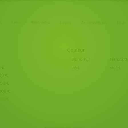
n
Jeux
Bien-être
Livres
Accessoires
Tout
Couleur
Blanc Pur
terracott
0 €
vert
violet
100 €
150 €
 200 €
 200€