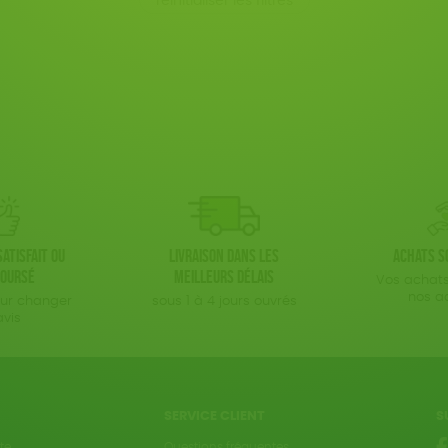
réinitialiser les filtres
atisfait ou
Livraison dans les
Achats s
oursé
meilleurs délais
Vos achats
nos a
our changer
sous 1 à 4 jours ouvrés
avis
SERVICE CLIENT
S
te
Questions fréquentes