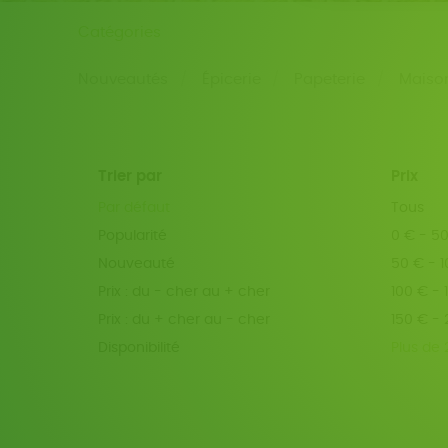
Catégories
Nouveautés
Épicerie
Papeterie
Maiso
Trier par
Prix
Par défaut
Tous
Popularité
0 € - 5
Nouveauté
50 € - 
Prix : du - cher au + cher
100 € - 
Prix : du + cher au - cher
150 € -
Disponibilité
Plus de