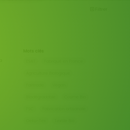
Filtrer
Mots clés
a
ESAT
Fabriqué en France
Agriculture Biologique
Fairtrade
Vegan
Biodégradable
Cosme Bio
FSC
Fabrication artisanale
Oeko-Tex
Textile Bio