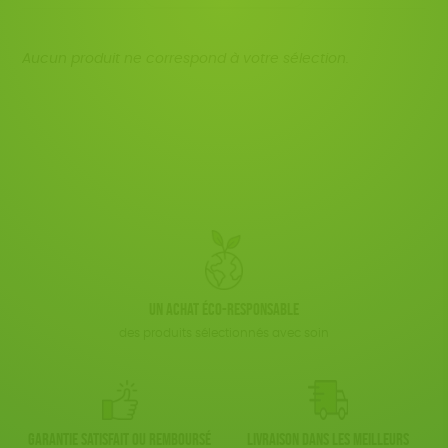
FSC
Fabrication artisanale
Oeko-Tex
JEUX
Disponibilité
150 € - 200 €
BIEN-ÊTRE
Textile Bio
ESAT
Fabriqué en France
Plus de 200€
Aucun produit ne correspond à votre sélection.
LIVRES
Agriculture Biologique
Fairtrade
Vegan
ACCESSOIRES
Biodégradable
Cosme Bio
TOUT
Un achat éco-responsable
des produits sélectionnés avec soin
Garantie satisfait ou remboursé
Livraison dans les meilleurs