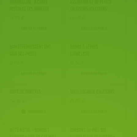
AQUARELLUM : 8 CARTE
ASSORTIMENT DE PETITS
Fabriqué en France
Agriculture Biologique
Vegan
JEUX
Disponibilité
POSTALES LES ANIMAUX
CALISSONS ARLEQUINS
150 € - 200 €
BIEN-ÊTRE
Biodégradable
Cosme Bio
FSC
Plus de 200€
14,99
€
14,90
€
LIVRES
Fabrication artisanale
Oeko-Tex
Textile Bio
Ajouter au panier
Ajouter au panier
ACCESSOIRES
ESAT
BAIN EFFERVESCENT (KIT
BAUME À LÈVRES
TOUT
SOIN DES PIEDS)
COQUELICOT
12,90
€
10,00
€
Ajouter au panier
Ajouter au panier
BOÎTE DE GRIOTTES
BOITE LOSANGE CALISSONS
24,90
€
16,95
€
Indisponible
Ajouter au panier
BOÎTE MÉTAL « BOUQUET
BONBONS AU MIEL BIO
SAUVAGE » SABLÉS CARAMEL
CITRON FLEUR DE SUREAU –