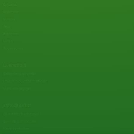
Epicerie
Papeterie
Maison
Jeux
Bien-être
Livres
Accessoires
LA BOUTIQUE
Conditions de vente
Politique de confidentialité
Mentions légales
SERVICE CLIENT
Questions fréquentes
Suivi de commande
Nous contacter