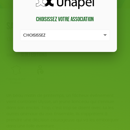
Choisissez votre association
Sauvés du zoo
13,00
€
Sloli Editions
Marque :
Fabriqué en
ESAT
France
Un beau matin de printemps, un fâcheux événement
vient contrarier Ulysse, un jeune lionceau qui s’ennuie
dans son enclos. Trop, c’est trop se disent avec lui les
autres animaux du zoo. Ensemble, ils s’apprêtent à
prendre une décision courageuse qui va les embarquer
dans une folle aventure.