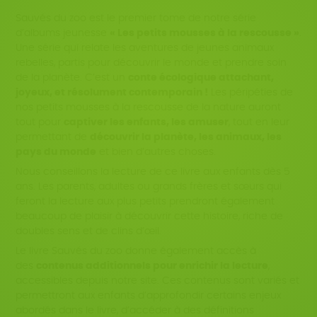
Sauvés du zoo est le premier tome de notre série
d’albums jeunesse
« Les petits mousses à la rescousse »
.
Une série qui relate les aventures de jeunes animaux
rebelles, partis pour découvrir le monde et prendre soin
de la planète. C’est un
conte écologique attachant,
joyeux, et résolument contemporain !
Les péripéties de
nos petits mousses à la rescousse de la nature auront
tout pour
captiver les enfants, les amuser
, tout en leur
permettant de
découvrir la planète, les animaux, les
pays du monde
et bien d’autres choses.
Nous conseillons la lecture de ce livre aux enfants dès 5
ans. Les parents, adultes ou grands frères et sœurs qui
feront la lecture aux plus petits prendront également
beaucoup de plaisir à découvrir cette histoire, riche de
doubles sens et de clins d’œil.
Le livre Sauvés du zoo donne également accès à
des
contenus additionnels pour enrichir la lecture
,
accessibles depuis notre site. Ces contenus sont variés et
permettront aux enfants d’approfondir certains enjeux
abordés dans le livre, d’accéder à des définitions