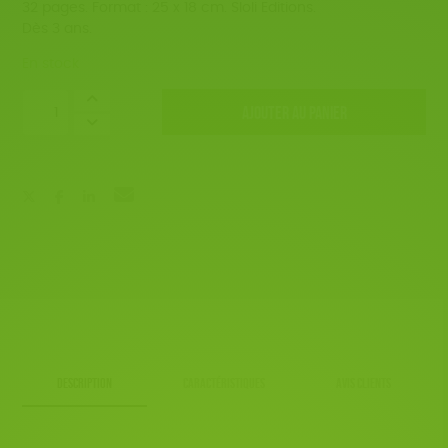
32 pages. Format : 25 x 18 cm. Sloli Editions.
Dès 3 ans.
En stock
quantité
AJOUTER AU PANIER
de
Sauvés
du
zoo
DESCRIPTION
CARACTÉRISTIQUES
AVIS CLIENTS