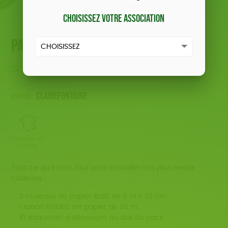
Choisissez votre association
Pack emballage cadeaux
12,00
€
Clairefontaine
Marque :
Fabriqué en
France
Tout ce qu’il vous faut pour emballer vos plus beaux
cadeaux :
2 rouleaux de papier kraft de 5 m x 35 cm.
1 ruban Bolduc en papier de 20 m.
10 étiquettes à découper au dos du pack.