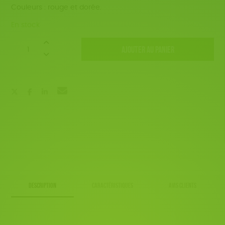
Couleurs : rouge et dorée.
En stock
quantité
AJOUTER AU PANIER
de
Pack
emballage
cadeaux
DESCRIPTION
CARACTÉRISTIQUES
AVIS CLIENTS