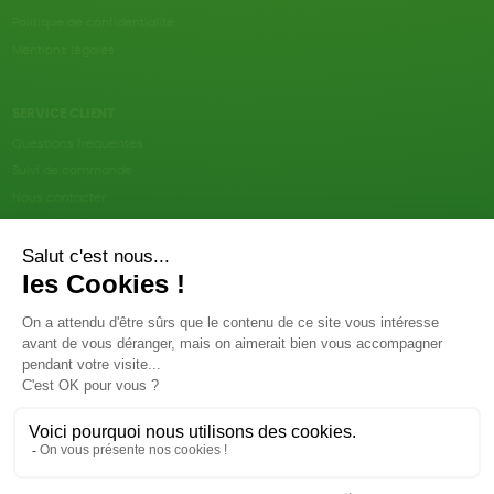
Politique de confidentialité
Mentions légales
SERVICE CLIENT
Questions fréquentes
Suivi de commande
Nous contacter
Renvoyer des articles
SUIVEZ-NOUS
Une boutique élaborée avec
par RGOODS
Hébergement vert certifié ISO14001 propulsé avec
par Infomaniak