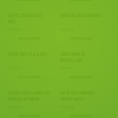
COFFRET ZÉRO DÉCHETS
CRÈME DE JOUR HYDRATANTE
ROSE
37,50
€
29,90
€
Ajouter au panier
Ajouter au panier
EAU DE TOILETTE À LA ROSE
SAVON LIQUIDE DE
MARSEILLE BIO
32,00
€
14,90
€
Ajouter au panier
Ajouter au panier
COFFRET CRÈMES MAINS AUX
LOT DE DEUX TORCHONS –
ABSOLUES DE PARFUM
TISSAGE MOUTET
22,90
€
35,00
€
Ajouter au panier
Ajouter au panier