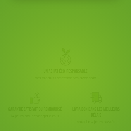
LIVRES
FSC
Fabrication artisanale
Oeko-Tex
ACCESSOIRES
Textile Bio
ESAT
TOUT
Un achat éco-responsable
des produits sélectionnés avec soin
Garantie satisfait ou remboursé
Livraison dans les meilleurs
délais
14 jours pour changer d'avis
sous 1 à 4 jours ouvrés