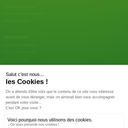
Conditions de vente
Politique de confidentialité
Mentions légales
SERVICE CLIENT
Questions fréquentes
Suivi de commande
Nous contacter
Renvoyer des articles
SUIVEZ-NOUS
Une boutique élaborée avec
par RGOODS