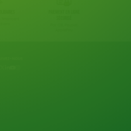
olidaires
Paiement en ligne
sécurisé
 financent
ctions
Par CB, Paypal,
ApplePay
UIVEZ-NOUS