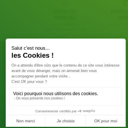
Un achat éco-
Garantie s
responsable
remb
des produits
14 jours p
sélectionnés avec soin
d'
NOS PRODUITS
LA BOUTIQUE
Epicerie
Conditions de ven
Papeterie
Politique de confid
Maison
Mentions légales
Jeux
Bien-être
Livres
Accessoires