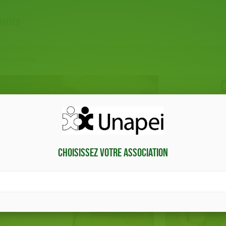
AUTÉS
ERIE
PAPETERIE
MA
ures de Noël
 ÊTRE
LIVRES
ACCES
Lot de biscuits en forme de lapin a été ajouté au panier
2
Vous aimerez aussi
Choisissez votre association
e
À
d