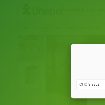
NOS PRODUITS
NOUVE
NOUVEAUTÉS
ÉPIC
Accueil
>
Tous nos produits
>
Épicerie
>
Coffret de 4 confit
BIEN