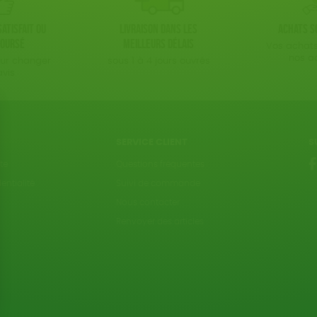
atisfait ou
Livraison dans les
Achats s
oursé
meilleurs délais
Vos achats
nos a
our changer
sous 1 à 4 jours ouvrés
avis
SERVICE CLIENT
S
te
Questions fréquentes
entialité
Suivi de commande
Nous contacter
Renvoyer des articles