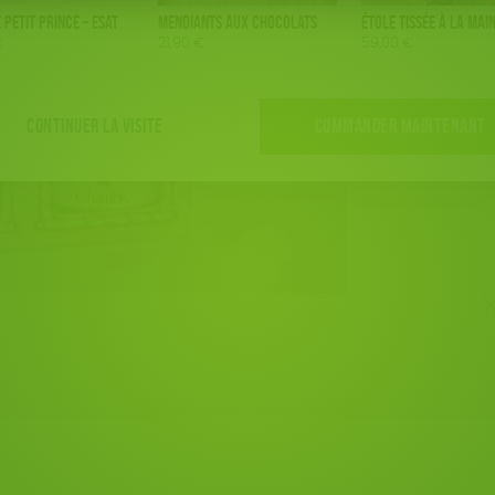
p
 Petit Prince – ESAT
Mendiants aux chocolats
Étole tissée à la mai
q
€
21,90
€
59,00
€
c
c
s
CONTINUER LA VISITE
COMMANDER MAINTENANT
E
q
d
C
d
4
c
d
N